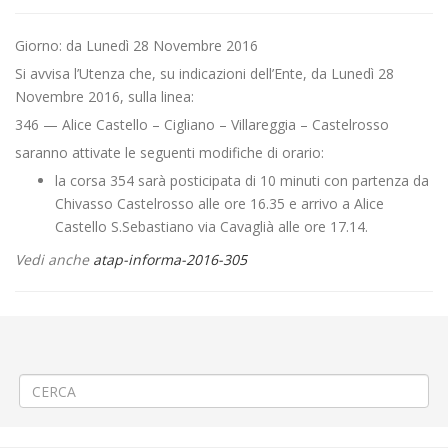
Giorno: da Lunedì 28 Novembre 2016
Si avvisa l’Utenza che, su indicazioni dell’Ente, da Lunedì 28
Novembre 2016, sulla linea:
346 — Alice Castello – Cigliano – Villareggia – Castelrosso
saranno attivate le seguenti modifiche di orario:
la corsa 354 sarà posticipata di 10 minuti con partenza da
Chivasso Castelrosso alle ore 16.35 e arrivo a Alice
Castello S.Sebastiano via Cavaglià alle ore 17.14.
Vedi anche
atap-informa-2016-305
←
Sciopero del 25 novembre 2016 di 4 ore con salvaguardia delle
fasce protette
Sciopero del 25 novembre 2016 – REVOCATO
→