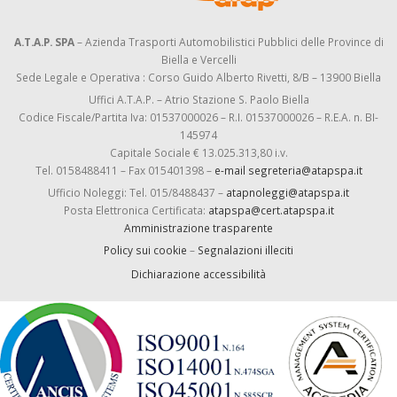
A.T.A.P. SPA
– Azienda Trasporti Automobilistici Pubblici delle Province di
Biella e Vercelli
Sede Legale e Operativa : Corso Guido Alberto Rivetti, 8/B – 13900 Biella
Uffici A.T.A.P. – Atrio Stazione S. Paolo Biella
Codice Fiscale/Partita Iva: 01537000026 – R.I. 01537000026 – R.E.A. n. BI-
145974
Capitale Sociale € 13.025.313,80 i.v.
Tel. 0158488411 – Fax 015401398 –
e-mail segreteria@atapspa.it
Ufficio Noleggi: Tel. 015/8488437 –
atapnoleggi@atapspa.it
Posta Elettronica Certificata:
atapspa@cert.atapspa.it
Amministrazione trasparente
Policy sui cookie
–
Segnalazioni illeciti
Dichiarazione accessibilità