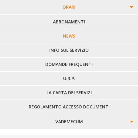
ORARI
PERCORSI URBANI IN BIELLA
ABBONAMENTI
LINEE URBANE VERCELLI
NEWS
LINEE EXTRAURBANE
INFO SUL SERVIZIO
DOMANDE FREQUENTI
U.R.P.
LA CARTA DEI SERVIZI
REGOLAMENTO ACCESSO DOCUMENTI
VADEMECUM
SINISTRI