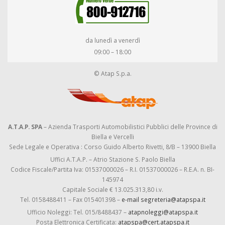
da lunedì a venerdì
09:00 – 18:00
© Atap S.p.a.
A.T.A.P. SPA
– Azienda Trasporti Automobilistici Pubblici delle Province di
Biella e Vercelli
Sede Legale e Operativa : Corso Guido Alberto Rivetti, 8/B – 13900 Biella
Uffici A.T.A.P. – Atrio Stazione S. Paolo Biella
Codice Fiscale/Partita Iva: 01537000026 – R.I. 01537000026 – R.E.A. n. BI-
145974
Capitale Sociale € 13.025.313,80 i.v.
Tel. 0158488411 – Fax 015401398 –
e-mail segreteria@atapspa.it
Ufficio Noleggi: Tel. 015/8488437 –
atapnoleggi@atapspa.it
Posta Elettronica Certificata:
atapspa@cert.atapspa.it