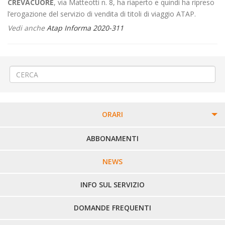
CREVACUORE
, via Matteotti n. 8, ha riaperto e quindi ha ripreso
l’erogazione del servizio di vendita di titoli di viaggio ATAP.
Vedi anche
Atap Informa 2020-311
←
«Pro Vercelli – Pontedera» a Vercelli
Blocco stradale a Oropa
→
ORARI
PERCORSI URBANI IN BIELLA
ABBONAMENTI
LINEE URBANE VERCELLI
NEWS
LINEE EXTRAURBANE
INFO SUL SERVIZIO
DOMANDE FREQUENTI