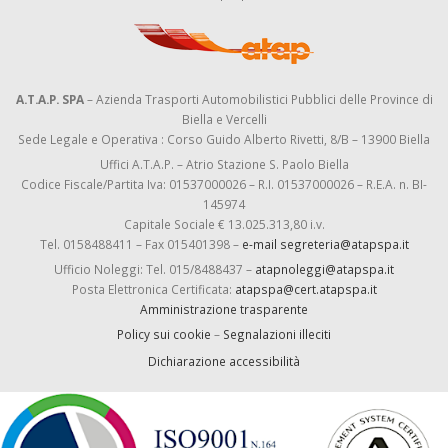
A.T.A.P. SPA
– Azienda Trasporti Automobilistici Pubblici delle Province di
Biella e Vercelli
Sede Legale e Operativa : Corso Guido Alberto Rivetti, 8/B – 13900 Biella
Uffici A.T.A.P. – Atrio Stazione S. Paolo Biella
Codice Fiscale/Partita Iva: 01537000026 – R.I. 01537000026 – R.E.A. n. BI-
145974
Capitale Sociale € 13.025.313,80 i.v.
Tel. 0158488411 – Fax 015401398 –
e-mail segreteria@atapspa.it
Ufficio Noleggi: Tel. 015/8488437 –
atapnoleggi@atapspa.it
Posta Elettronica Certificata:
atapspa@cert.atapspa.it
Amministrazione trasparente
Policy sui cookie
–
Segnalazioni illeciti
Dichiarazione accessibilità