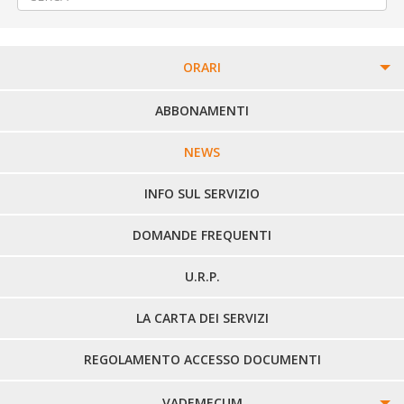
ORARI
PERCORSI URBANI IN BIELLA
ABBONAMENTI
LINEE URBANE VERCELLI
NEWS
LINEE EXTRAURBANE
INFO SUL SERVIZIO
DOMANDE FREQUENTI
U.R.P.
LA CARTA DEI SERVIZI
REGOLAMENTO ACCESSO DOCUMENTI
VADEMECUM