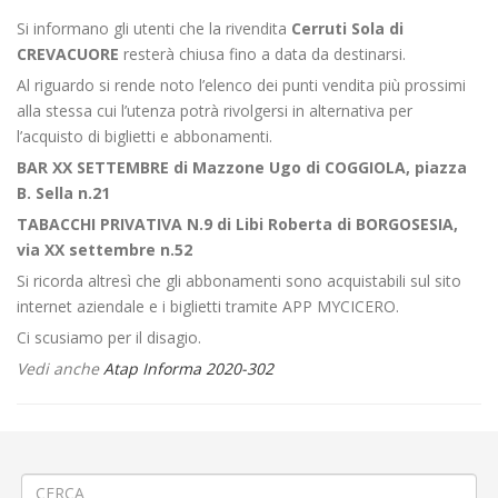
Si informano gli utenti che la rivendita
Cerruti Sola di
CREVACUORE
resterà chiusa fino a data da destinarsi.
Al riguardo si rende noto l’elenco dei punti vendita più prossimi
alla stessa cui l’utenza potrà rivolgersi in alternativa per
l’acquisto di biglietti e abbonamenti.
BAR XX SETTEMBRE di Mazzone Ugo di COGGIOLA, piazza
B. Sella n.21
TABACCHI PRIVATIVA N.9 di Libi Roberta di BORGOSESIA,
via XX settembre n.52
Si ricorda altresì che gli abbonamenti sono acquistabili sul sito
internet aziendale e i biglietti tramite APP MYCICERO.
Ci scusiamo per il disagio.
Vedi anche
Atap Informa 2020-302
←
Edificio pericolante a Valle San Nicolao
Manutenzione del Liceo Classico a Vercelli
→