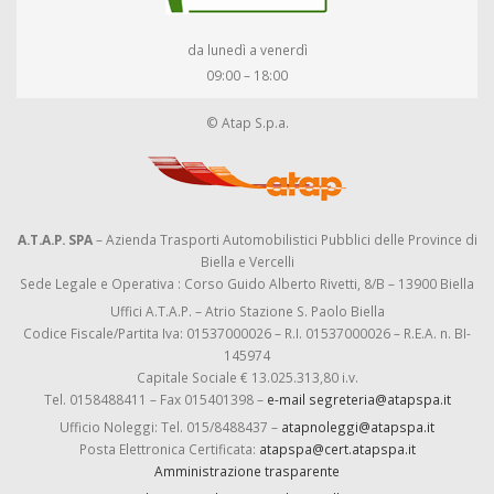
da lunedì a venerdì
09:00 – 18:00
© Atap S.p.a.
A.T.A.P. SPA
– Azienda Trasporti Automobilistici Pubblici delle Province di
Biella e Vercelli
Sede Legale e Operativa : Corso Guido Alberto Rivetti, 8/B – 13900 Biella
Uffici A.T.A.P. – Atrio Stazione S. Paolo Biella
Codice Fiscale/Partita Iva: 01537000026 – R.I. 01537000026 – R.E.A. n. BI-
145974
Capitale Sociale € 13.025.313,80 i.v.
Tel. 0158488411 – Fax 015401398 –
e-mail segreteria@atapspa.it
Ufficio Noleggi: Tel. 015/8488437 –
atapnoleggi@atapspa.it
Posta Elettronica Certificata:
atapspa@cert.atapspa.it
Amministrazione trasparente