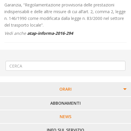
Garanzia, “Regolamentazione provvisoria delle prestazioni
indispensabili e delle altre misure di cui all’art. 2, comma 2, legge
n. 146/1990 come modificata dalla legge n. 83/2000 nel settore
del trasporto locale”.
Vedi anche
atap-informa-2016-294
←
Servizi di Linea nel “ponte” di Ognissanti
Abbonamenti Linee 70 – 72 – 55 – 551
→
ORARI
PERCORSI URBANI IN BIELLA
ABBONAMENTI
LINEE URBANE VERCELLI
NEWS
LINEE EXTRAURBANE
INFO SUL SERVIZIO