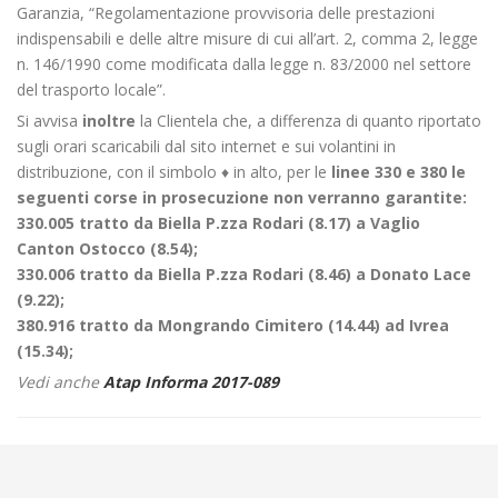
Garanzia, “Regolamentazione provvisoria delle prestazioni
indispensabili e delle altre misure di cui all’art. 2, comma 2, legge
n. 146/1990 come modificata dalla legge n. 83/2000 nel settore
del trasporto locale”.
Si avvisa
inoltre
la Clientela che, a differenza di quanto riportato
sugli orari scaricabili dal sito internet e sui volantini in
distribuzione, con il simbolo ♦ in alto, per le
linee 330 e 380 le
seguenti corse in prosecuzione non verranno garantite:
330.005 tratto da Biella P.zza Rodari (8.17) a Vaglio
Canton Ostocco (8.54);
330.006 tratto da Biella P.zza Rodari (8.46) a Donato Lace
(9.22);
380.916 tratto da Mongrando Cimitero (14.44) ad Ivrea
(15.34);
Vedi anche
Atap Informa 2017-089
←
Sciopero Regionale del 21 aprile 2017 di 24 ore con salvaguardia
delle fasce protette – REVOCATO