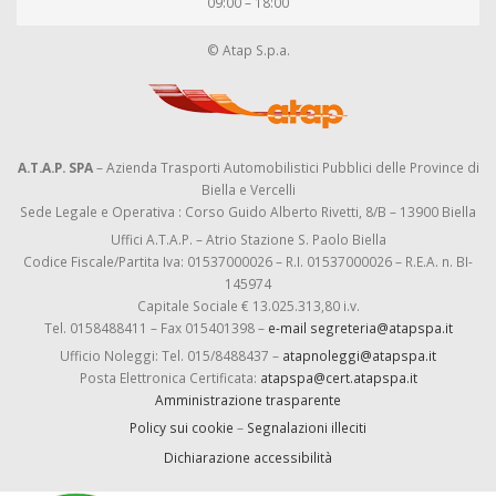
09:00 – 18:00
© Atap S.p.a.
A.T.A.P. SPA
– Azienda Trasporti Automobilistici Pubblici delle Province di
Biella e Vercelli
Sede Legale e Operativa : Corso Guido Alberto Rivetti, 8/B – 13900 Biella
Uffici A.T.A.P. – Atrio Stazione S. Paolo Biella
Codice Fiscale/Partita Iva: 01537000026 – R.I. 01537000026 – R.E.A. n. BI-
145974
Capitale Sociale € 13.025.313,80 i.v.
Tel. 0158488411 – Fax 015401398 –
e-mail segreteria@atapspa.it
Ufficio Noleggi: Tel. 015/8488437 –
atapnoleggi@atapspa.it
Posta Elettronica Certificata:
atapspa@cert.atapspa.it
Amministrazione trasparente
Policy sui cookie
–
Segnalazioni illeciti
Dichiarazione accessibilità