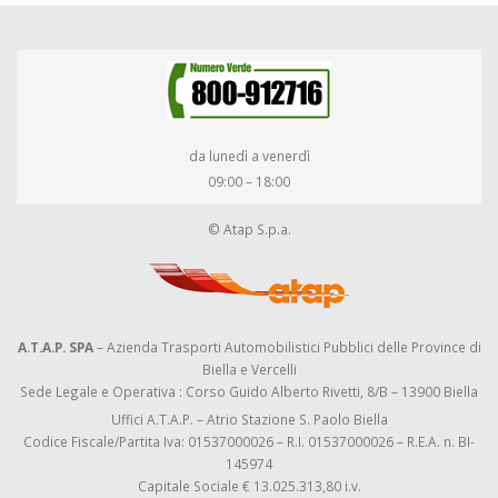
da lunedì a venerdì
09:00 – 18:00
© Atap S.p.a.
A.T.A.P. SPA
– Azienda Trasporti Automobilistici Pubblici delle Province di
Biella e Vercelli
Sede Legale e Operativa : Corso Guido Alberto Rivetti, 8/B – 13900 Biella
Uffici A.T.A.P. – Atrio Stazione S. Paolo Biella
Codice Fiscale/Partita Iva: 01537000026 – R.I. 01537000026 – R.E.A. n. BI-
145974
Capitale Sociale € 13.025.313,80 i.v.