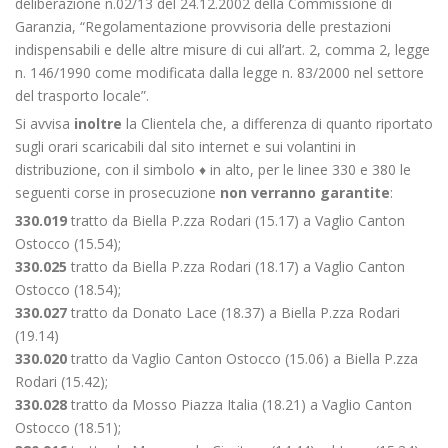
deliberazione n.02/13 del 24.12.2002 della Commissione di
Garanzia, “Regolamentazione provvisoria delle prestazioni
indispensabili e delle altre misure di cui all’art. 2, comma 2, legge
n. 146/1990 come modificata dalla legge n. 83/2000 nel settore
del trasporto locale”.
Si avvisa
inoltre
la Clientela che, a differenza di quanto riportato
sugli orari scaricabili dal sito internet e sui volantini in
distribuzione, con il simbolo ♦ in alto, per le linee 330 e 380 le
seguenti corse in prosecuzione
non verranno garantite
:
330.019
tratto da Biella P.zza Rodari (15.17) a Vaglio Canton
Ostocco (15.54);
330.025
tratto da Biella P.zza Rodari (18.17) a Vaglio Canton
Ostocco (18.54);
330.027
tratto da Donato Lace (18.37) a Biella P.zza Rodari
(19.14)
330.020
tratto da Vaglio Canton Ostocco (15.06) a Biella P.zza
Rodari (15.42);
330.028
tratto da Mosso Piazza Italia (18.21) a Vaglio Canton
Ostocco (18.51);