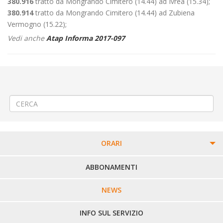
380.916
tratto da Mongrando Cimitero (14.44) ad Ivrea (15.34);
380.914
tratto da Mongrando Cimitero (14.44) ad Zubiena
Vermogno (15.22);
Vedi anche
Atap Informa 2017-097
←
Pianificatore Viaggio Google per il giorno 24 aprile 2017 – Possibili
inesattezze
Avviso agli utenti possessori di tessere BIP
→
ORARI
PERCORSI URBANI IN BIELLA
ABBONAMENTI
LINEE URBANE VERCELLI
NEWS
LINEE EXTRAURBANE
INFO SUL SERVIZIO