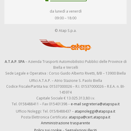
da lunedì a venerdì
09:00 – 18:00
© Atap S.p.a.
A.T.A.P. SPA
– Azienda Trasporti Automobilistici Pubblici delle Province di
Biella e Vercelli
Sede Legale e Operativa : Corso Guido Alberto Rivetti, 8/B – 13900 Biella
Uffici A.T.A.P. – Atrio Stazione S. Paolo Biella
Codice Fiscale/Partita Iva: 01537000026 – R.I. 01537000026 – R.E.A. n. BI-
145974
Capitale Sociale € 13.025.313,80 i.v.
Tel. 0158488411 – Fax 015401398 –
e-mail segreteria@atapspa.it
Ufficio Noleggi: Tel. 015/8488437 –
atapnoleggi@atapspa.it
Posta Elettronica Certificata:
atapspa@cert.atapspa.it
Amministrazione trasparente
Policy sui cookie
–
Segnalazioni illeciti