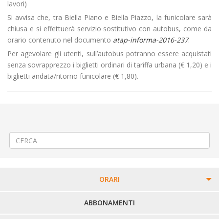
lavori)
Si avvisa che, tra Biella Piano e Biella Piazzo, la funicolare sarà
chiusa e si effettuerà servizio sostitutivo con autobus, come da
orario contenuto nel documento
atap-informa-2016-237
.
Per agevolare gli utenti, sull’autobus potranno essere acquistati
senza sovrapprezzo i biglietti ordinari di tariffa urbana (€ 1,20) e i
biglietti andata/ritorno funicolare (€ 1,80).
←
Modifica Linea 300 Biella – Cossato – Valle Mosso – Ponzone –
Trivero
Avviso per la formazione di un elenco di avvocati esterni
→
ORARI
PERCORSI URBANI IN BIELLA
ABBONAMENTI