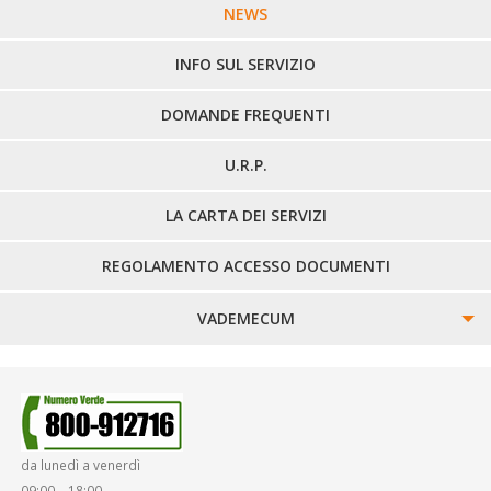
LINEE URBANE VERCELLI
NEWS
LINEE EXTRAURBANE
INFO SUL SERVIZIO
DOMANDE FREQUENTI
U.R.P.
LA CARTA DEI SERVIZI
REGOLAMENTO ACCESSO DOCUMENTI
VADEMECUM
SINISTRI
SMARRIMENTO OGGETTI
da lunedì a venerdì
DIRITTI E DOVERI
09:00 – 18:00