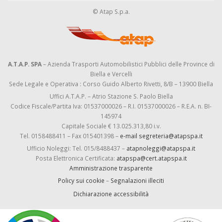
© Atap S.p.a.
A.T.A.P. SPA
– Azienda Trasporti Automobilistici Pubblici delle Province di
Biella e Vercelli
Sede Legale e Operativa : Corso Guido Alberto Rivetti, 8/B – 13900 Biella
Uffici A.T.A.P. – Atrio Stazione S. Paolo Biella
Codice Fiscale/Partita Iva: 01537000026 – R.I. 01537000026 – R.E.A. n. BI-
145974
Capitale Sociale € 13.025.313,80 i.v.
Tel. 0158488411 – Fax 015401398 –
e-mail segreteria@atapspa.it
Ufficio Noleggi: Tel. 015/8488437 –
atapnoleggi@atapspa.it
Posta Elettronica Certificata:
atapspa@cert.atapspa.it
Amministrazione trasparente
Policy sui cookie
–
Segnalazioni illeciti
Dichiarazione accessibilità