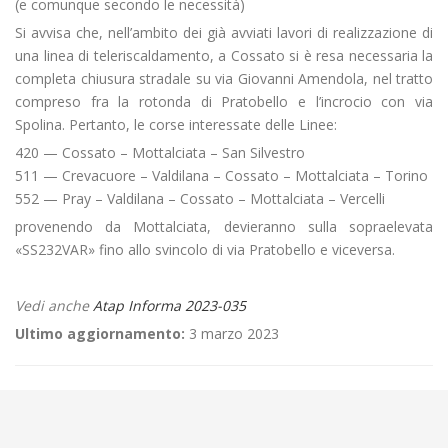
(e comunque secondo le necessità)
Si avvisa che, nell’ambito dei già avviati lavori di realizzazione di
una linea di teleriscaldamento, a Cossato si è resa necessaria la
completa chiusura stradale su via Giovanni Amendola, nel tratto
compreso fra la rotonda di Pratobello e l’incrocio con via
Spolina. Pertanto, le corse interessate delle Linee:
420 — Cossato – Mottalciata – San Silvestro
511 — Crevacuore – Valdilana – Cossato – Mottalciata – Torino
552 — Pray – Valdilana – Cossato – Mottalciata – Vercelli
provenendo da Mottalciata, devieranno sulla sopraelevata
«SS232VAR» fino allo svincolo di via Pratobello e viceversa.
Vedi anche
Atap Informa 2023-035
Ultimo aggiornamento:
3 marzo 2023
←
🛣️Manutenzione galleria Berchelle sulla SS232var “Cossato – Valle
Mosso”
🔌Allaccio elettrico di «Cascina Oremo» a Biella Città Studi
→