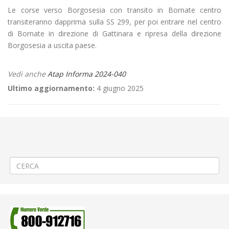
Le corse verso Borgosesia con transito in Bornate centro
transiteranno dapprima sulla SS 299, per poi entrare nel centro
di Bornate in direzione di Gattinara e ripresa della direzione
Borgosesia a uscita paese.
Vedi anche
Atap Informa 2024-040
Ultimo aggiornamento:
4 giugno 2025
←
Aggiornamento/Integrazione – Mancata erogazione dei servizi di
trasporto pubblico locale ATAP nella giornata del 23/02/2024
Aggiornamento/Integrazione – Mancata erogazione dei servizi di
trasporto pubblico locale ATAP nella giornata del 26/02/2024
→