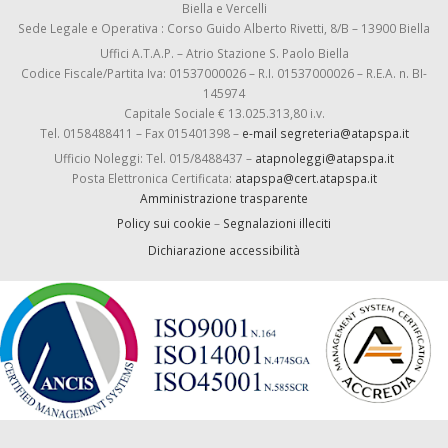
Biella e Vercelli
Sede Legale e Operativa : Corso Guido Alberto Rivetti, 8/B – 13900 Biella
Uffici A.T.A.P. – Atrio Stazione S. Paolo Biella
Codice Fiscale/Partita Iva: 01537000026 – R.I. 01537000026 – R.E.A. n. BI-
145974
Capitale Sociale € 13.025.313,80 i.v.
Tel. 0158488411 – Fax 015401398 –
e-mail segreteria@atapspa.it
Ufficio Noleggi: Tel. 015/8488437 –
atapnoleggi@atapspa.it
Posta Elettronica Certificata:
atapspa@cert.atapspa.it
Amministrazione trasparente
Policy sui cookie
–
Segnalazioni illeciti
Dichiarazione accessibilità