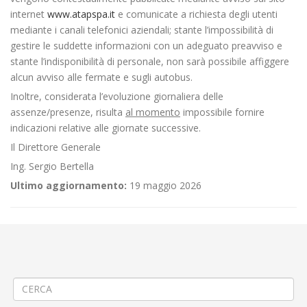
internet
www.atapspa.it
e comunicate a richiesta degli utenti
mediante i canali telefonici aziendali; stante l’impossibilità di
gestire le suddette informazioni con un adeguato preavviso e
stante l’indisponibilità di personale, non sarà possibile affiggere
alcun avviso alle fermate e sugli autobus.
Inoltre, considerata l’evoluzione giornaliera delle
assenze/presenze, risulta
al momento
impossibile fornire
indicazioni relative alle giornate successive.
Il Direttore Generale
Ing. Sergio Bertella
Ultimo aggiornamento:
19 maggio 2026
←
📌Criticità relative all’erogazione dei servizi di trasporto pubblico
locale ATAP nella giornata del 11/05/26
📌Criticità relative all’erogazione dei servizi di trasporto pubblico
locale ATAP nella giornata del 12/05/26
→