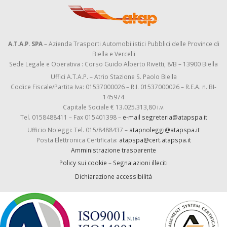
A.T.A.P. SPA
– Azienda Trasporti Automobilistici Pubblici delle Province di
Biella e Vercelli
Sede Legale e Operativa : Corso Guido Alberto Rivetti, 8/B – 13900 Biella
Uffici A.T.A.P. – Atrio Stazione S. Paolo Biella
Codice Fiscale/Partita Iva: 01537000026 – R.I. 01537000026 – R.E.A. n. BI-
145974
Capitale Sociale € 13.025.313,80 i.v.
Tel. 0158488411 – Fax 015401398 –
e-mail segreteria@atapspa.it
Ufficio Noleggi: Tel. 015/8488437 –
atapnoleggi@atapspa.it
Posta Elettronica Certificata:
atapspa@cert.atapspa.it
Amministrazione trasparente
Policy sui cookie
–
Segnalazioni illeciti
Dichiarazione accessibilità