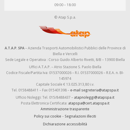
09:00 – 18:00
© Atap S.p.a.
A.T.A.P. SPA
– Azienda Trasporti Automobilistici Pubblici delle Province di
Biella e Vercelli
Sede Legale e Operativa : Corso Guido Alberto Rivetti, 8/B – 13900 Biella
Uffici A.T.A.P. – Atrio Stazione S. Paolo Biella
Codice Fiscale/Partita Iva: 01537000026 – R.I. 01537000026 – R.E.A. n. BI-
145974
Capitale Sociale € 13.025.313,80 i.v.
Tel. 0158488411 – Fax 015401398 –
e-mail segreteria@atapspa.it
Ufficio Noleggi: Tel. 015/8488437 –
atapnoleggi@atapspa.it
Posta Elettronica Certificata:
atapspa@cert.atapspa.it
Amministrazione trasparente
Policy sui cookie
–
Segnalazioni illeciti
Dichiarazione accessibilità