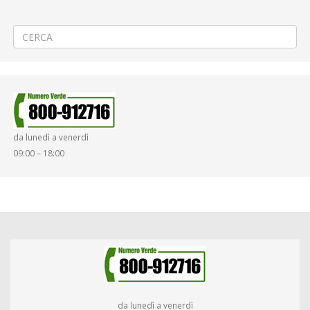
←
🚧 Cantiere stradale a Vercelli
🚧 PROROGA Realizzazione linea interrata a Cossato
→
da lunedì a venerdì
09:00 – 18:00
da lunedì a venerdì