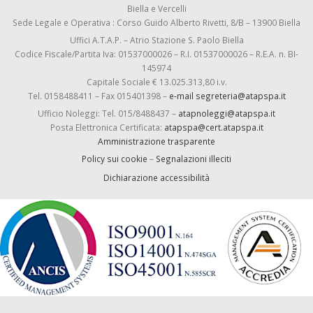
Biella e Vercelli
Sede Legale e Operativa : Corso Guido Alberto Rivetti, 8/B – 13900 Biella
Uffici A.T.A.P. – Atrio Stazione S. Paolo Biella
Codice Fiscale/Partita Iva: 01537000026 – R.I. 01537000026 – R.E.A. n. BI-
145974
Capitale Sociale € 13.025.313,80 i.v.
Tel. 0158488411 – Fax 015401398 –
e-mail segreteria@atapspa.it
Ufficio Noleggi: Tel. 015/8488437 –
atapnoleggi@atapspa.it
Posta Elettronica Certificata:
atapspa@cert.atapspa.it
Amministrazione trasparente
Policy sui cookie
–
Segnalazioni illeciti
Dichiarazione accessibilità