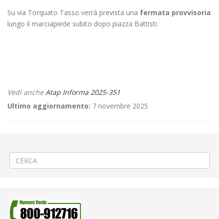
Su via Torquato Tasso verrà prevista una
fermata provvisoria
lungo il marciapiede subito dopo piazza Battisti.
Vedi anche
Atap Informa 2025-351
Ultimo aggiornamento:
7 novembre 2025
←
UTILIZZO ABBONAMENTO GRATUITO PIEMOVE UNIVERSITARI
⛲ Lavori urgenti sulla rete idrica a Biella Riva
→