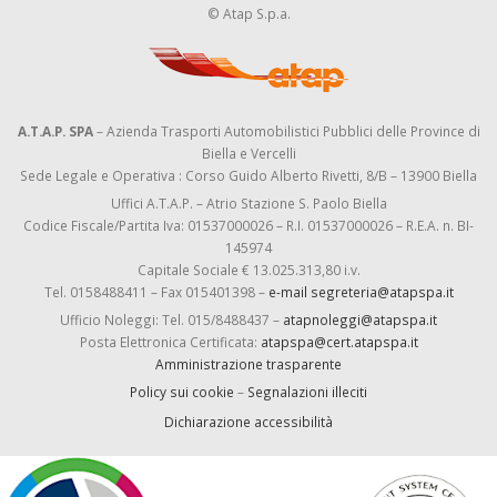
© Atap S.p.a.
A.T.A.P. SPA
– Azienda Trasporti Automobilistici Pubblici delle Province di
Biella e Vercelli
Sede Legale e Operativa : Corso Guido Alberto Rivetti, 8/B – 13900 Biella
Uffici A.T.A.P. – Atrio Stazione S. Paolo Biella
Codice Fiscale/Partita Iva: 01537000026 – R.I. 01537000026 – R.E.A. n. BI-
145974
Capitale Sociale € 13.025.313,80 i.v.
Tel. 0158488411 – Fax 015401398 –
e-mail segreteria@atapspa.it
Ufficio Noleggi: Tel. 015/8488437 –
atapnoleggi@atapspa.it
Posta Elettronica Certificata:
atapspa@cert.atapspa.it
Amministrazione trasparente
Policy sui cookie
–
Segnalazioni illeciti
Dichiarazione accessibilità