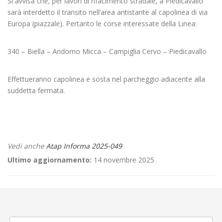
Si avvisa che, per lavori di rifacimento stradale, a Piedicavallo
sarà interdetto il transito nell’area antistante al capolinea di via
Europa (piazzale). Pertanto le corse interessate della Linea:
340 – Biella – Andorno Micca – Campiglia Cervo – Piedicavallo
Effettueranno capolinea e sosta nel parcheggio adiacente alla
suddetta fermata.
Vedi anche
Atap Informa 2025-049
Ultimo aggiornamento:
14 novembre 2025
←
🚧Posa rete gas SP 30 Ronsecco-Tricerro
Criticità relative all’erogazione dei servizi di trasporto pubblico locale
ATAP nella giornata del 06/03/2025
→