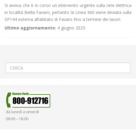
Si avvisa che è in corso un intervento urgente sulla rete elettrica
in località Biella Favaro, pertanto la Linea 360 viene deviata sulla
SP144 esterna all’abitato di Favaro fino a termine dei lavori.
Ultimo aggiornamento:
4 giugno 2025
←
🎽Corsa podistica non competitiva a Lessona
🚍 Linea 310 BORRIANA – PONDERANO – BIELLA – VALDENGO –
BIOGLIO – VALLE S.NICOLAO – Periodo Ferie
→
da lunedì a venerdì
09:00 – 18:00