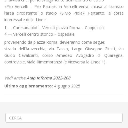
«Pro Vercelli – Pro Patria», in Vercelli verrà chiusa al transito
l’area circostante lo stadio «Silvio Piola». Pertanto, le corse
interessate delle Linee:
1 — Caresanablot – Vercelli piazza Roma – Cappuccini
4 — Vercelli centro storico – ospedale
provenendo da piazza Roma, devieranno come segue:
strada dell’Aravecchia, via Tasso, Largo Giuseppe Giusti, via
Guido Cavalcanti, corso Amedeo Avogadro di Quaregna,
controviale, viale Rimembranza (e viceversa la Linea 1).
Vedi anche
Atap Informa 2022-208
Ultimo aggiornamento:
4 giugno 2025
←
🏗️FINE Lavori su un edificio a Lenta
🧵Allaccio fognario a Tollegno via XX Settembre
→