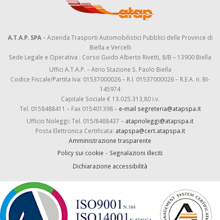
A.T.A.P. SPA
– Azienda Trasporti Automobilistici Pubblici delle Province di
Biella e Vercelli
Sede Legale e Operativa : Corso Guido Alberto Rivetti, 8/B – 13900 Biella
Uffici A.T.A.P. – Atrio Stazione S. Paolo Biella
Codice Fiscale/Partita Iva: 01537000026 – R.I. 01537000026 – R.E.A. n. BI-
145974
Capitale Sociale € 13.025.313,80 i.v.
Tel. 0158488411 – Fax 015401398 –
e-mail segreteria@atapspa.it
Ufficio Noleggi: Tel. 015/8488437 –
atapnoleggi@atapspa.it
Posta Elettronica Certificata:
atapspa@cert.atapspa.it
Amministrazione trasparente
Policy sui cookie
–
Segnalazioni illeciti
Dichiarazione accessibilità