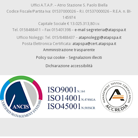
Uffici A.T.A.P. – Atrio Stazione S. Paolo Biella
Codice Fiscale/Partita Iva: 01537000026 – R.I. 01537000026 – R.E.A. n. BI-
145974
Capitale Sociale € 13.025.313,80 i.v.
Tel. 0158488411 – Fax 015401398 –
e-mail segreteria@atapspa.it
Ufficio Noleggi: Tel. 015/8488437 –
atapnoleggi@atapspa.it
Posta Elettronica Certificata:
atapspa@cert.atapspa.it
Amministrazione trasparente
Policy sui cookie
–
Segnalazioni illeciti
Dichiarazione accessibilità