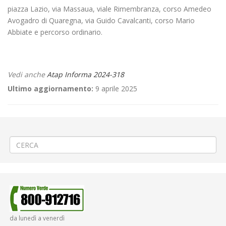
piazza Lazio, via Massaua, viale Rimembranza, corso Amedeo
Avogadro di Quaregna, via Guido Cavalcanti, corso Mario
Abbiate e percorso ordinario.
Vedi anche
Atap Informa 2024-318
Ultimo aggiornamento:
9 aprile 2025
←
📌 VOLANTINI ORARI IN VIGORE DAL 14/10/2024 📌
🏗️ Smontaggio auto-gru a Mongrando Curanuova
→
da lunedì a venerdì