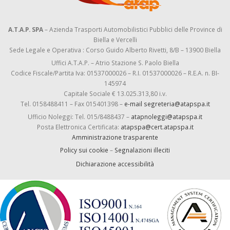
A.T.A.P. SPA
– Azienda Trasporti Automobilistici Pubblici delle Province di
Biella e Vercelli
Sede Legale e Operativa : Corso Guido Alberto Rivetti, 8/B – 13900 Biella
Uffici A.T.A.P. – Atrio Stazione S. Paolo Biella
Codice Fiscale/Partita Iva: 01537000026 – R.I. 01537000026 – R.E.A. n. BI-
145974
Capitale Sociale € 13.025.313,80 i.v.
Tel. 0158488411 – Fax 015401398 –
e-mail segreteria@atapspa.it
Ufficio Noleggi: Tel. 015/8488437 –
atapnoleggi@atapspa.it
Posta Elettronica Certificata:
atapspa@cert.atapspa.it
Amministrazione trasparente
Policy sui cookie
–
Segnalazioni illeciti
Dichiarazione accessibilità