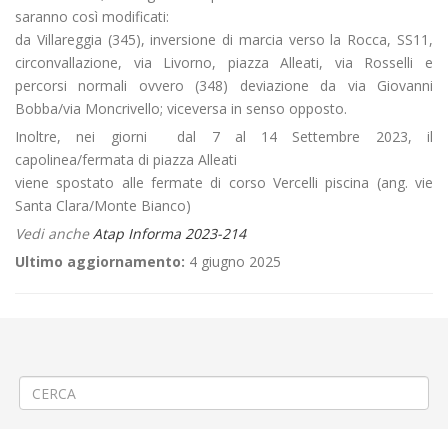
saranno così modificati:
da Villareggia (345), inversione di marcia verso la Rocca, SS11,
circonvallazione, via Livorno, piazza Alleati, via Rosselli e
percorsi normali ovvero (348) deviazione da via Giovanni
Bobba/via Moncrivello; viceversa in senso opposto.
Inoltre, nei giorni dal 7 al 14 Settembre 2023, il
capolinea/fermata di piazza Alleati
viene spostato alle fermate di corso Vercelli piscina (ang. vie
Santa Clara/Monte Bianco)
Vedi anche
Atap Informa 2023-214
Ultimo aggiornamento:
4 giugno 2025
←
⚽«Pro Vercelli – Lumezzane» a Vercelli
📌🚍 Modifica Linea 67 (005) SALUGGIA – LIVORNO FERRARIS –
CIGLIANO – CAVAGLIA’ – SANTHIA’
→