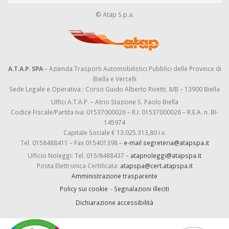
© Atap S.p.a.
A.T.A.P. SPA
– Azienda Trasporti Automobilistici Pubblici delle Province di
Biella e Vercelli
Sede Legale e Operativa : Corso Guido Alberto Rivetti, 8/B – 13900 Biella
Uffici A.T.A.P. – Atrio Stazione S. Paolo Biella
Codice Fiscale/Partita Iva: 01537000026 – R.I. 01537000026 – R.E.A. n. BI-
145974
Capitale Sociale € 13.025.313,80 i.v.
Tel. 0158488411 – Fax 015401398 –
e-mail segreteria@atapspa.it
Ufficio Noleggi: Tel. 015/8488437 –
atapnoleggi@atapspa.it
Posta Elettronica Certificata:
atapspa@cert.atapspa.it
Amministrazione trasparente
Policy sui cookie
–
Segnalazioni illeciti
Dichiarazione accessibilità