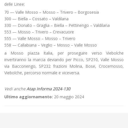
delle Linee:
70 — Valle Mosso – Mosso – Trivero – Borgosesia
300 — Biella – Cossato – Valdilana
330 — Donato – Graglia – Biella – Pettinengo – Valdilana
553 — Mosso – Trivero – Crevacuore
555 — Valle Mosso – Mosso – Trivero
558 — Callabiana – Veglio – Mosso – Valle Mosso
a Mosso piazza Italia, per proseguire verso Viebolche
invertiranno la marcia deviando per Picco, SP210, Valle Mosso
via Bacconengo, SP232 frazioni Molina, Bose, Crocemosso,
Viebolche, percorso normale e viceversa.
Vedi anche
Atap Informa 2024-130
Ultimo aggiornamento:
20 maggio 2024
←
🪚Caduta alberi fra Biella Chiavazza e Ronco
Aggiornamento/Integrazione – Mancata erogazione dei servizi di
trasporto pubblico locale ATAP nella giornata del 20/05/2024
→