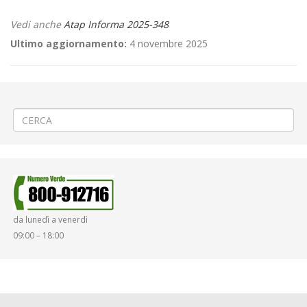
Vedi anche
Atap Informa 2025-348
Ultimo aggiornamento:
4 novembre 2025
←
🕯️ «Fiera della Festa di Tutti i Santi» a Vercelli
UTILIZZO ABBONAMENTO GRATUITO PIEMOVE UNIVERSITARI
→
da lunedì a venerdì
09:00 – 18:00