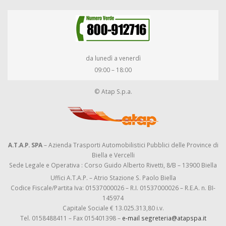
da lunedì a venerdì
09:00 – 18:00
© Atap S.p.a.
A.T.A.P. SPA
– Azienda Trasporti Automobilistici Pubblici delle Province di
Biella e Vercelli
Sede Legale e Operativa : Corso Guido Alberto Rivetti, 8/B – 13900 Biella
Uffici A.T.A.P. – Atrio Stazione S. Paolo Biella
Codice Fiscale/Partita Iva: 01537000026 – R.I. 01537000026 – R.E.A. n. BI-
145974
Capitale Sociale € 13.025.313,80 i.v.
Tel. 0158488411 – Fax 015401398 –
e-mail segreteria@atapspa.it