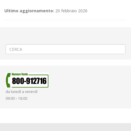
Ultimo aggiornamento:
20 febbraio 2026
←
🎄«Luci di Natale» a Vercelli
🎄 Linea 909 “Servizio sostitutivo funicolare” orari di servizio durante il
periodo Natalizio 🚍
→
da lunedì a venerdì
09:00 – 18:00