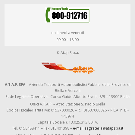
da lunedì a venerdì
09:00 – 18:00
© Atap S.p.a.
A.T.A.P. SPA
– Azienda Trasporti Automobilistici Pubblici delle Province di
Biella e Vercelli
Sede Legale e Operativa : Corso Guido Alberto Rivetti, 8/B – 13900 Biella
Uffici A.T.A.P. – Atrio Stazione S. Paolo Biella
Codice Fiscale/Partita Iva: 01537000026 – R.I. 01537000026 – R.E.A. n. BI-
145974
Capitale Sociale € 13.025.313,80 i.v.
Tel. 0158488411 – Fax 015401398 –
e-mail segreteria@atapspa.it