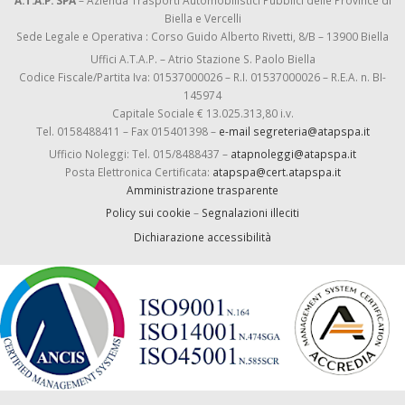
A.T.A.P. SPA
– Azienda Trasporti Automobilistici Pubblici delle Province di
Biella e Vercelli
Sede Legale e Operativa : Corso Guido Alberto Rivetti, 8/B – 13900 Biella
Uffici A.T.A.P. – Atrio Stazione S. Paolo Biella
Codice Fiscale/Partita Iva: 01537000026 – R.I. 01537000026 – R.E.A. n. BI-
145974
Capitale Sociale € 13.025.313,80 i.v.
Tel. 0158488411 – Fax 015401398 –
e-mail segreteria@atapspa.it
Ufficio Noleggi: Tel. 015/8488437 –
atapnoleggi@atapspa.it
Posta Elettronica Certificata:
atapspa@cert.atapspa.it
Amministrazione trasparente
Policy sui cookie
–
Segnalazioni illeciti
Dichiarazione accessibilità