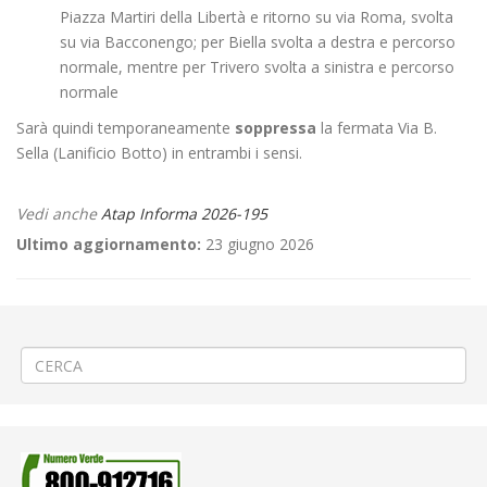
Piazza Martiri della Libertà e ritorno su via Roma, svolta
su via Bacconengo; per Biella svolta a destra e percorso
normale, mentre per Trivero svolta a sinistra e percorso
normale
Sarà quindi temporaneamente
soppressa
la fermata Via B.
Sella (Lanificio Botto) in entrambi i sensi.
Vedi anche
Atap Informa 2026-195
Ultimo aggiornamento:
23 giugno 2026
←
🎭“Manifestazione teatrale a Sordevolo
🚌 Riapertura via Lario Dall’Acqua a Lessona 🚌
→