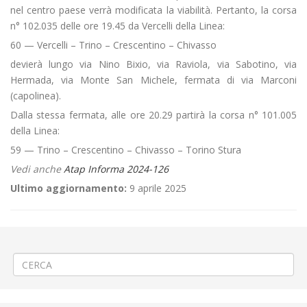
nel centro paese verrà modificata la viabilità. Pertanto, la corsa
n° 102.035 delle ore 19.45 da Vercelli della Linea:
60 — Vercelli – Trino – Crescentino – Chivasso
devierà lungo via Nino Bixio, via Raviola, via Sabotino, via
Hermada, via Monte San Michele, fermata di via Marconi
(capolinea).
Dalla stessa fermata, alle ore 20.29 partirà la corsa n° 101.005
della Linea:
59 — Trino – Crescentino – Chivasso – Torino Stura
Vedi anche
Atap Informa 2024-126
Ultimo aggiornamento:
9 aprile 2025
←
🏚️Demolizione fabbricato pericolante a Ronsecco
🎽Corsa podistica notturna a Quarona
→