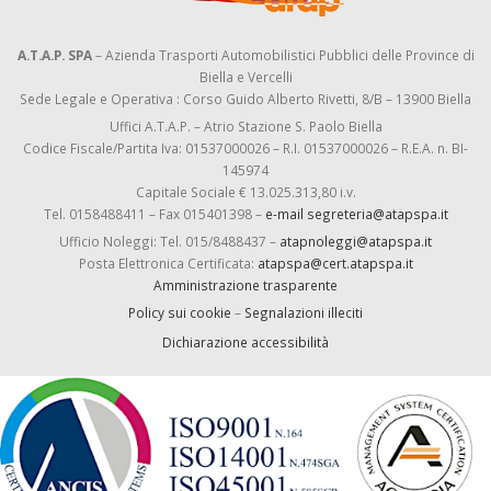
A.T.A.P. SPA
– Azienda Trasporti Automobilistici Pubblici delle Province di
Biella e Vercelli
Sede Legale e Operativa : Corso Guido Alberto Rivetti, 8/B – 13900 Biella
Uffici A.T.A.P. – Atrio Stazione S. Paolo Biella
Codice Fiscale/Partita Iva: 01537000026 – R.I. 01537000026 – R.E.A. n. BI-
145974
Capitale Sociale € 13.025.313,80 i.v.
Tel. 0158488411 – Fax 015401398 –
e-mail segreteria@atapspa.it
Ufficio Noleggi: Tel. 015/8488437 –
atapnoleggi@atapspa.it
Posta Elettronica Certificata:
atapspa@cert.atapspa.it
Amministrazione trasparente
Policy sui cookie
–
Segnalazioni illeciti
Dichiarazione accessibilità