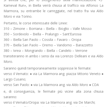
Karneval Run», in Biella verrà chiusa al traffico via Alfonso La
Marmora, su entrambe le carreggiate, nel tratto fra via Aldo
Moro e via Torino.
Pertanto, le corse interessate delle Linee:
310 – Zimone – Borriana – Biella – Bioglio – Valle Mosso
350 – Sordevolo – Biella – Pralungo – Sant’Eurosia
360 – Biella San Paolo – Cossila – Favaro – Oropa
370 – Biella San Paolo – Oremo – Vandorno – Barazzetto
380 – Ivrea – Mongrando – Biella – Candelo – Verrone
transiteranno in ambo i sensi da via Lorenzo Delleani e via Aldo
Moro.
Saranno quindi temporaneamente soppresse le fermate:
verso il Vernato: ● via La Marmora ang. piazza Vittorio Veneto ●
Largo Cusano;
verso San Paolo: ● via La Marmora ang. via Aldo Moro ● CDA
e, di conseguenza, le fermate più vicine alla zona chiusa
saranno:
verso il Vernato/Oropa: via La Marmora ang. via De Marchi;