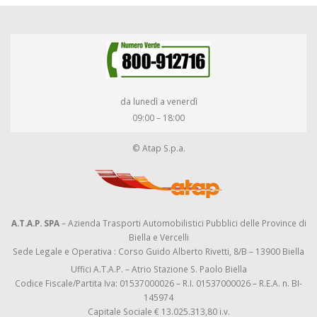
da lunedì a venerdì
09:00 – 18:00
© Atap S.p.a.
A.T.A.P. SPA
– Azienda Trasporti Automobilistici Pubblici delle Province di
Biella e Vercelli
Sede Legale e Operativa : Corso Guido Alberto Rivetti, 8/B – 13900 Biella
Uffici A.T.A.P. – Atrio Stazione S. Paolo Biella
Codice Fiscale/Partita Iva: 01537000026 – R.I. 01537000026 – R.E.A. n. BI-
145974
Capitale Sociale € 13.025.313,80 i.v.