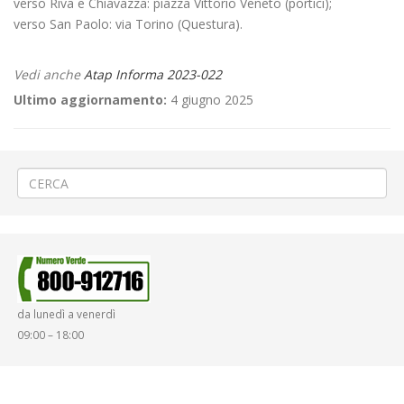
verso Riva e Chiavazza: piazza Vittorio Veneto (portici);
verso San Paolo: via Torino (Questura).
Vedi anche
Atap Informa 2023-022
Ultimo aggiornamento:
4 giugno 2025
←
🎡Carnevale a Santhià
⚽«Pro Vercelli – Virtus Verona» a Vercelli
→
da lunedì a venerdì
09:00 – 18:00