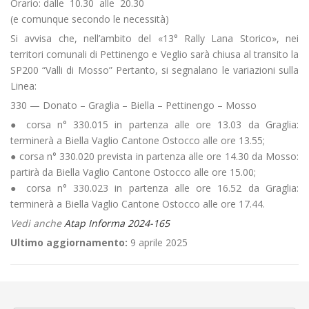
Orario: dalle 10.30 alle 20.30
(e comunque secondo le necessità)
Si avvisa che, nell’ambito del «13° Rally Lana Storico», nei
territori comunali di Pettinengo e Veglio sarà chiusa al transito la
SP200 “Valli di Mosso” Pertanto, si segnalano le variazioni sulla
Linea:
330 — Donato – Graglia – Biella – Pettinengo – Mosso
● corsa n° 330.015 in partenza alle ore 13.03 da Graglia:
terminerà a Biella Vaglio Cantone Ostocco alle ore 13.55;
● corsa n° 330.020 prevista in partenza alle ore 14.30 da Mosso:
partirà da Biella Vaglio Cantone Ostocco alle ore 15.00;
● corsa n° 330.023 in partenza alle ore 16.52 da Graglia:
terminerà a Biella Vaglio Cantone Ostocco alle ore 17.44.
Vedi anche
Atap Informa 2024-165
Ultimo aggiornamento:
9 aprile 2025
←
🍑«85ª Festa delle Pesche» a Borgo d’Ale
🚱Riparazione fognatura a Livorno Ferraris
→