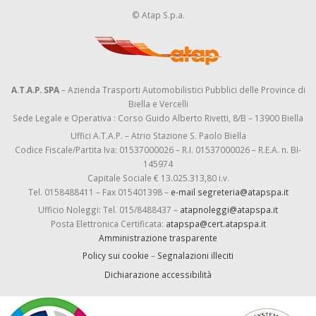
© Atap S.p.a.
A.T.A.P. SPA
– Azienda Trasporti Automobilistici Pubblici delle Province di
Biella e Vercelli
Sede Legale e Operativa : Corso Guido Alberto Rivetti, 8/B – 13900 Biella
Uffici A.T.A.P. – Atrio Stazione S. Paolo Biella
Codice Fiscale/Partita Iva: 01537000026 – R.I. 01537000026 – R.E.A. n. BI-
145974
Capitale Sociale € 13.025.313,80 i.v.
Tel. 0158488411 – Fax 015401398 –
e-mail segreteria@atapspa.it
Ufficio Noleggi: Tel. 015/8488437 –
atapnoleggi@atapspa.it
Posta Elettronica Certificata:
atapspa@cert.atapspa.it
Amministrazione trasparente
Policy sui cookie
–
Segnalazioni illeciti
Dichiarazione accessibilità