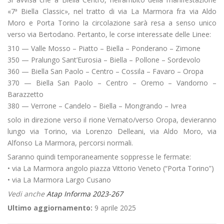
«7ª Biella Classic», nel tratto di via La Marmora fra via Aldo
Moro e Porta Torino la circolazione sarà resa a senso unico
verso via Bertodano. Pertanto, le corse interessate delle Linee:
310 — Valle Mosso – Piatto – Biella – Ponderano – Zimone
350 — Pralungo Sant’Eurosia – Biella – Pollone – Sordevolo
360 — Biella San Paolo – Centro – Cossila – Favaro – Oropa
370 — Biella San Paolo – Centro – Oremo – Vandorno –
Barazzetto
380 — Verrone – Candelo – Biella – Mongrando – Ivrea
solo in direzione verso il rione Vernato/verso Oropa, devieranno
lungo via Torino, via Lorenzo Delleani, via Aldo Moro, via
Alfonso La Marmora, percorsi normali.
Saranno quindi temporaneamente soppresse le fermate:
• via La Marmora angolo piazza Vittorio Veneto (“Porta Torino”)
• via La Marmora Largo Cusano
Vedi anche
Atap Informa 2023-267
Ultimo aggiornamento:
9 aprile 2025