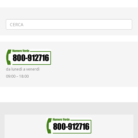
←
♨️PROROGA Allaccio al teleriscaldamento a Biella
🛣️Asfaltatura a Cossato Parlamento
→
da lunedì a venerdì
09:00 – 18:00