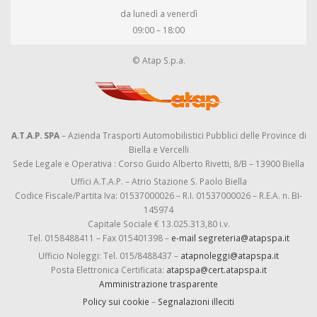
da lunedì a venerdì
09:00 – 18:00
© Atap S.p.a.
A.T.A.P. SPA
– Azienda Trasporti Automobilistici Pubblici delle Province di
Biella e Vercelli
Sede Legale e Operativa : Corso Guido Alberto Rivetti, 8/B – 13900 Biella
Uffici A.T.A.P. – Atrio Stazione S. Paolo Biella
Codice Fiscale/Partita Iva: 01537000026 – R.I. 01537000026 – R.E.A. n. BI-
145974
Capitale Sociale € 13.025.313,80 i.v.
Tel. 0158488411 – Fax 015401398 –
e-mail segreteria@atapspa.it
Ufficio Noleggi: Tel. 015/8488437 –
atapnoleggi@atapspa.it
Posta Elettronica Certificata:
atapspa@cert.atapspa.it
Amministrazione trasparente
Policy sui cookie
–
Segnalazioni illeciti