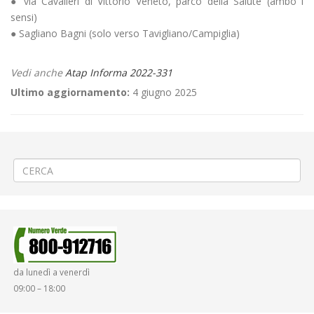
● via Cavalieri di Vittorio Veneto, parco della Salute (ambo i
sensi)
● Sagliano Bagni (solo verso Tavigliano/Campiglia)
Vedi anche
Atap Informa 2022-331
Ultimo aggiornamento:
4 giugno 2025
←
🎄Servizi di Linea durante il periodo Natalizio
🚱Rottura condotta idrica a Chivasso via D. Cosola
→
da lunedì a venerdì
09:00 – 18:00