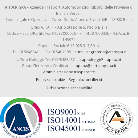
A.T.A.P. SPA
– Azienda Trasporti Automobilistici Pubblici delle Province di
Biella e Vercelli
Sede Legale e Operativa : Corso Guido Alberto Rivetti, 8/B – 13900 Biella
Uffici A.T.A.P. – Atrio Stazione S. Paolo Biella
Codice Fiscale/Partita Iva: 01537000026 – R.I. 01537000026 – R.E.A. n. BI-
145974
Capitale Sociale € 13.025.313,80 i.v.
Tel. 0158488411 – Fax 015401398 –
e-mail segreteria@atapspa.it
Ufficio Noleggi: Tel. 015/8488437 –
atapnoleggi@atapspa.it
Posta Elettronica Certificata:
atapspa@cert.atapspa.it
Amministrazione trasparente
Policy sui cookie
–
Segnalazioni illeciti
Dichiarazione accessibilità