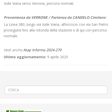
Iside Viana verso Verrone, percorsi normali;
Provenienza da VERRONE / Partenza da CANDELO Cimitero:
La Linea 380, lungo via Iside Viana, all’incrocio con via San Pietro
proseguirà fino alla rotonda della stazione e di qui con percorso
normale.
Vedi anche
Atap Informa 2024-270
Ultimo aggiornamento:
9 aprile 2025
←
Aggiornamento/Integrazione – Mancata erogazione dei servizi di
trasporto pubblico locale ATAP nella giornata del 01/10/2024
🛠️Manutenzione rete idrica a Cossato Parlamento
→