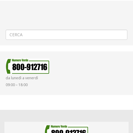
←
⚠️ Aggiornamento/Integrazione – Mancata erogazione dei servizi di
trasporto pubblico locale ATAP nella giornata del 18/05/2026
📌AGGIORNAMENTO DELLE ORE 12.40⚠️ Aggiornamento/Integrazione
– Mancata erogazione dei servizi di trasporto pubblico locale ATAP
nella giornata del 18/05/2026
→
da lunedì a venerdì
09:00 – 18:00