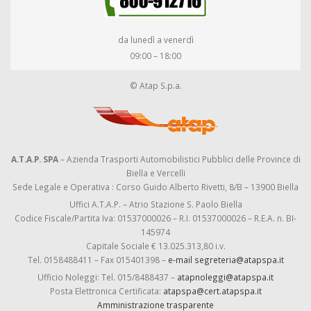
da lunedì a venerdì
09:00 – 18:00
© Atap S.p.a.
A.T.A.P. SPA
– Azienda Trasporti Automobilistici Pubblici delle Province di
Biella e Vercelli
Sede Legale e Operativa : Corso Guido Alberto Rivetti, 8/B – 13900 Biella
Uffici A.T.A.P. – Atrio Stazione S. Paolo Biella
Codice Fiscale/Partita Iva: 01537000026 – R.I. 01537000026 – R.E.A. n. BI-
145974
Capitale Sociale € 13.025.313,80 i.v.
Tel. 0158488411 – Fax 015401398 –
e-mail segreteria@atapspa.it
Ufficio Noleggi: Tel. 015/8488437 –
atapnoleggi@atapspa.it
Posta Elettronica Certificata:
atapspa@cert.atapspa.it
Amministrazione trasparente