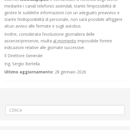
mediante i canali telefonici aziendali; stante l’impossibilità di
gestire le suddette informazioni con un adeguato preavviso e
stante l’indisponibilità di personale, non sarà possibile affiggere
alcun avviso alle fermate e sugli autobus.
Inoltre, considerata l’evoluzione giornaliera delle
assenze/presenze, risulta
al momento
impossibile fornire
indicazioni relative alle giornate successive.
Il Direttore Generale
Ing. Sergio Bertella
Ultimo aggiornamento:
28 gennaio 2026
←
🪟 Montaggio Serramenti a Biella
📌Criticità relative all’erogazione dei servizi di trasporto pubblico
locale ATAP nella giornata del 28/01/26
→