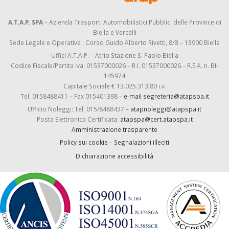
A.T.A.P. SPA
– Azienda Trasporti Automobilistici Pubblici delle Province di
Biella e Vercelli
Sede Legale e Operativa : Corso Guido Alberto Rivetti, 8/B – 13900 Biella
Uffici A.T.A.P. – Atrio Stazione S. Paolo Biella
Codice Fiscale/Partita Iva: 01537000026 – R.I. 01537000026 – R.E.A. n. BI-
145974
Capitale Sociale € 13.025.313,80 i.v.
Tel. 0158488411 – Fax 015401398 –
e-mail segreteria@atapspa.it
Ufficio Noleggi: Tel. 015/8488437 –
atapnoleggi@atapspa.it
Posta Elettronica Certificata:
atapspa@cert.atapspa.it
Amministrazione trasparente
Policy sui cookie
–
Segnalazioni illeciti
Dichiarazione accessibilità