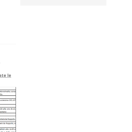
,
te le