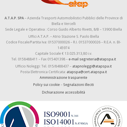
A.T.A.P. SPA
– Azienda Trasporti Automobilistici Pubblici delle Province di
Biella e Vercelli
Sede Legale e Operativa : Corso Guido Alberto Rivetti, 8/B – 13900 Biella
Uffici A.T.A.P. – Atrio Stazione S. Paolo Biella
Codice Fiscale/Partita Iva: 01537000026 – R.I. 01537000026 – R.E.A. n. BI-
145974
Capitale Sociale € 13.025.313,80 i.v.
Tel. 0158488411 – Fax 015401398 –
e-mail segreteria@atapspa.it
Ufficio Noleggi: Tel. 015/8488437 –
atapnoleggi@atapspa.it
Posta Elettronica Certificata:
atapspa@cert.atapspa.it
Amministrazione trasparente
Policy sui cookie
–
Segnalazioni illeciti
Dichiarazione accessibilità