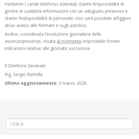
mediante i canali telefonici aziendali; stante l’impossibilità di
gestire le suddette informazioni con un adeguato preavviso e
stante l’indisponibilità di personale, non sarà possibile affiggere
alcun avviso alle fermate e sugli autobus.
Inoltre, considerata l’evoluzione giornaliera delle
assenze/presenze, risulta
al momento
impossibile fornire
indicazioni relative alle giornate successive.
Il Direttore Generale
Ing. Sergio Bertella
Ultimo aggiornamento:
3 marzo 2026
←
📌RIPRISTINO del servizio della Linea Urbana 4 di Vercelli
📌Criticità relative all’erogazione dei servizi di trasporto pubblico
locale ATAP nella giornata del 26/02/26
→