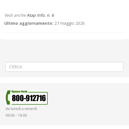
Vedi anche
Atap Info. n. 6
Ultimo aggiornamento:
27 maggio 2026
←
📢 SELEZIONE aperta per esami per n.1 Operatore della Mobilità –
Tempo Indeterminato – Area professionale 3^ – Area operativa:
servizi ausiliari per la mobilità, CCNL Autoferrotranvieri Parametro 138
⚽ «Pro Vercelli – Union Brescia» a Vercelli
→
da lunedì a venerdì
09:00 – 18:00