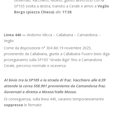
Governati, Vacchiero, Molino, giunto all’incrocio con la
SP105 svolta a destra, transito a Cerale e arrivo a
Veglio
Borgo (piazza Chiesa)
alle
17:38
.
Linea 440
—
Andorno Micca – Callabiana – Camandona –
Veglio
Come da disposizione n° 304 del 19 novembre 2025,
provenendo da Callabiana, giunte a Callabiana Fusero bivio diga
proseguiranno sulla SP105 “strada diga” fino a Camandona
Cerale, percorso normale e viceversa.
Al bivio tra la SP105 e la strada di fraz. Vacchiero alle 6:39
attende la corsa 558.901 proveniente da Camandona fraz.
Governati e diretta a Mosso/Valle Mosso.
Di conseguenza, sulla linea 440, saranno temporaneamente
soppresse
le fermate: