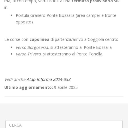
ma, al contempo, verrà istituita una
fermata provvisoria
sita
in:
Portula Granero Ponte Bozzalla (area camper e fronte
opposto)
Le corse con
capolinea
di partenza/arrivo a Coggiola centro:
verso Borgosesia,
si attesteranno al Ponte Bozzalla
verso Trivero,
si attesteranno al Ponte Tonella
Vedi anche
Atap Informa 2024-353
Ultimo aggiornamento:
9 aprile 2025
←
🚧 Istituzione senso unico a Dorzano
Criticità relative all’erogazione dei servizi di trasporto pubblico locale
ATAP nella giornata del 14/11/2024
→