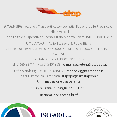
A.T.A.P. SPA
– Azienda Trasporti Automobilistici Pubblici delle Province di
Biella e Vercelli
Sede Legale e Operativa : Corso Guido Alberto Rivetti, 8/B – 13900 Biella
Uffici A.T.A.P. – Atrio Stazione S. Paolo Biella
Codice Fiscale/Partita Iva: 01537000026 – R.I. 01537000026 – R.E.A. n. BI-
145974
Capitale Sociale € 13.025.313,80 i.v.
Tel. 0158488411 – Fax 015401398 –
e-mail segreteria@atapspa.it
Ufficio Noleggi: Tel. 015/8488437 –
atapnoleggi@atapspa.it
Posta Elettronica Certificata:
atapspa@cert.atapspa.it
Amministrazione trasparente
Policy sui cookie
–
Segnalazioni illeciti
Dichiarazione accessibilità