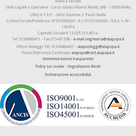
Biella e Vercelli
Sede Legale e Operativa : Corso Guido Alberto Rivetti, 8/B – 13900 Biella
Uffici A.T.A.P. – Atrio Stazione S. Paolo Biella
Codice Fiscale/Partita Iva: 01537000026 – R.I. 01537000026 – R.E.A. n. BI-
145974
Capitale Sociale € 13.025.313,80 i.v.
Tel. 0158488411 – Fax 015401398 –
e-mail segreteria@atapspa.it
Ufficio Noleggi: Tel. 015/8488437 –
atapnoleggi@atapspa.it
Posta Elettronica Certificata:
atapspa@cert.atapspa.it
Amministrazione trasparente
Policy sui cookie
–
Segnalazioni illeciti
Dichiarazione accessibilità