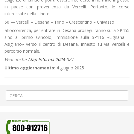
in paese con provenienza da Vercelli. Pertanto, le corse
interessate della Linea:
60 — Vercelli – Desana – Trino – Crescentino – Chivasso
all’occorrenza, per entrare in Desana proseguiranno sulla SP455
sino al primo svincolo, immissione sulla SP116 «Lignana –
Asigliano» verso il centro di Desana, innesto su via Vercelli e
percorso normale.
Vedi anche
Atap Informa 2024-027
Ultimo aggiornamento:
4 giugno 2025
←
🎭Carnevale a Santhià
⚽«Pro Vercelli – Giana Erminio» a Vercelli
→