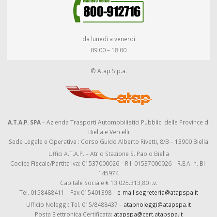
da lunedì a venerdì
09:00 – 18:00
© Atap S.p.a.
A.T.A.P. SPA
– Azienda Trasporti Automobilistici Pubblici delle Province di
Biella e Vercelli
Sede Legale e Operativa : Corso Guido Alberto Rivetti, 8/B – 13900 Biella
Uffici A.T.A.P. – Atrio Stazione S. Paolo Biella
Codice Fiscale/Partita Iva: 01537000026 – R.I. 01537000026 – R.E.A. n. BI-
145974
Capitale Sociale € 13.025.313,80 i.v.
Tel. 0158488411 – Fax 015401398 –
e-mail segreteria@atapspa.it
Ufficio Noleggi: Tel. 015/8488437 –
atapnoleggi@atapspa.it
Posta Elettronica Certificata:
atapspa@cert.atapspa.it