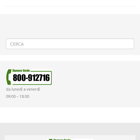
←
Criticità relative all’erogazione dei servizi di trasporto pubblico
locale ATAP nella giornata del 07/06/2024
Aggiornamento/Integrazione – Mancata erogazione dei servizi di
trasporto pubblico locale ATAP nella giornata del 07/06/2024
→
da lunedì a venerdì
09:00 – 18:00