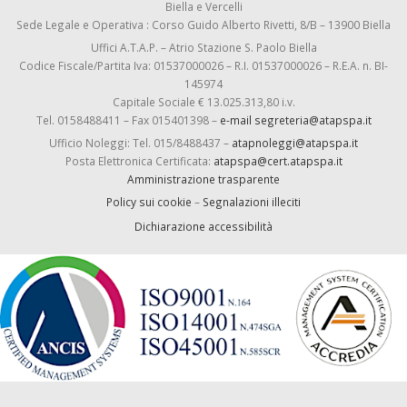
Biella e Vercelli
Sede Legale e Operativa : Corso Guido Alberto Rivetti, 8/B – 13900 Biella
Uffici A.T.A.P. – Atrio Stazione S. Paolo Biella
Codice Fiscale/Partita Iva: 01537000026 – R.I. 01537000026 – R.E.A. n. BI-
145974
Capitale Sociale € 13.025.313,80 i.v.
Tel. 0158488411 – Fax 015401398 –
e-mail segreteria@atapspa.it
Ufficio Noleggi: Tel. 015/8488437 –
atapnoleggi@atapspa.it
Posta Elettronica Certificata:
atapspa@cert.atapspa.it
Amministrazione trasparente
Policy sui cookie
–
Segnalazioni illeciti
Dichiarazione accessibilità