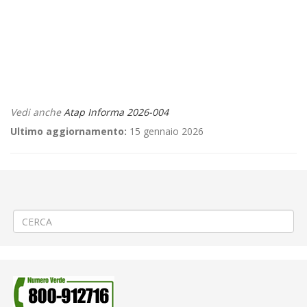
Vedi anche
Atap Informa 2026-004
Ultimo aggiornamento:
15 gennaio 2026
←
📌Aggiornamento/Integrazione – Mancata erogazione dei servizi di
trasporto pubblico locale ATAP nella giornata del 12/01/2026
🏗️ Montaggio gru edile a Biella via XX Settembre
→