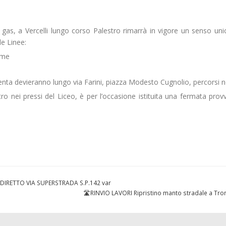
e gas, a Vercelli lungo corso Palestro rimarrà in vigore un senso un
le Linee:
mme
agenta devieranno lungo via Farini, piazza Modesto Cugnolio, percorsi n
o nei pressi del Liceo, è per l’occasione istituita una fermata provv
 DIRETTO VIA SUPERSTRADA S.P.142 var
🛣️RINVIO LAVORI Ripristino manto stradale a Tr