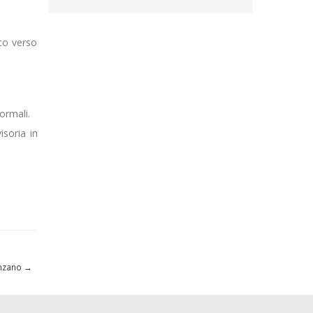
ico verso
ormali.
isoria in
onzano
→