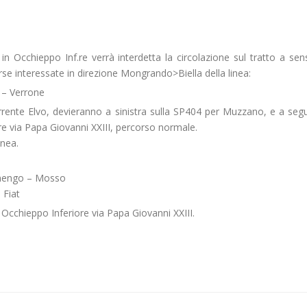
 in Occhieppo Inf.re verrà interdetta la circolazione sul tratto a se
corse interessate in direzione Mongrando>Biella della linea:
 – Verrone
rente Elvo, devieranno a sinistra sulla SP404 per Muzzano, e a segu
e via Papa Giovanni XXIII, percorso normale.
inea.
inengo – Mosso
 Fiat
Occhieppo Inferiore via Papa Giovanni XXIII.