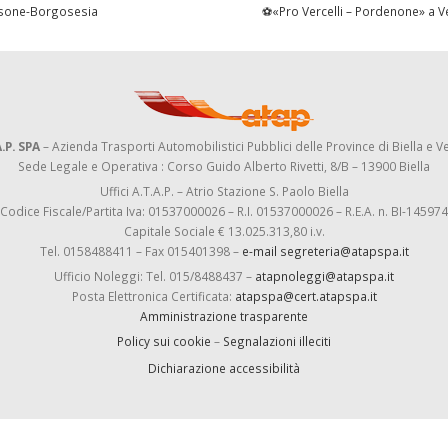
osone-Borgosesia
⚽«Pro Vercelli – Pordenone» a Ve
.P. SPA
– Azienda Trasporti Automobilistici Pubblici delle Province di Biella e Ve
Sede Legale e Operativa : Corso Guido Alberto Rivetti, 8/B – 13900 Biella
Uffici A.T.A.P. – Atrio Stazione S. Paolo Biella
Codice Fiscale/Partita Iva: 01537000026 – R.I. 01537000026 – R.E.A. n. BI-145974
Capitale Sociale € 13.025.313,80 i.v.
Tel. 0158488411 – Fax 015401398 –
e-mail segreteria@atapspa.it
Ufficio Noleggi: Tel. 015/8488437 –
atapnoleggi@atapspa.it
Posta Elettronica Certificata:
atapspa@cert.atapspa.it
Amministrazione trasparente
Policy sui cookie
–
Segnalazioni illeciti
Dichiarazione accessibilità