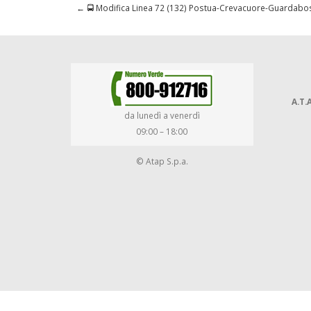
←
🚍 Modifica Linea 72 (132) Postua-Crevacuore-Guardab
A.T.A
da lunedì a venerdì
09:00 – 18:00
© Atap S.p.a.