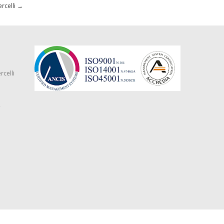
rcelli
→
rcelli