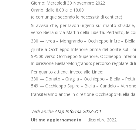
Giorno: Mercoledì 30 Novembre 2022
Orario: dalle 8.00 alle 18.00
(e comunque secondo le necessità di cantiere)
Si avvisa che, per lavori urgenti sul manto stradale,
verso Biella di via Martiri della Libertà. Pertanto, le 
380 — Ivrea – Mongrando – Occhieppo Inf.re – Biella
giunte a Occhieppo Inferiore prima del ponte sul Tor
SP500 verso Occhieppo Superiore, Occhieppo Inferior
In direzione Biella>Mongrando: percorso regolare di l
Per quanto attiene, invece alle Linee:
330 — Donato – Graglia – Occhieppo – Biella – Pett
549 — Occhieppo Sup.re – Biella – Candelo – Verrone
transiteranno anche in direzione Occhieppo>Biella da 
Vedi anche
Atap Informa 2022-311
Ultimo aggiornamento:
1 dicembre 2022