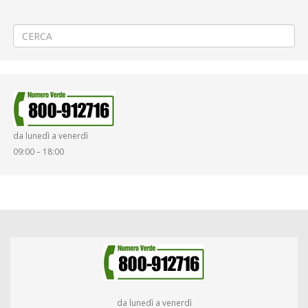
←
🚓 «Festa dei Carabinieri» a Vercelli
2^ FASE – Messa in sicurezza “Villaggio Trossi a Vigliano
→
da lunedì a venerdì
09:00 – 18:00
da lunedì a venerdì