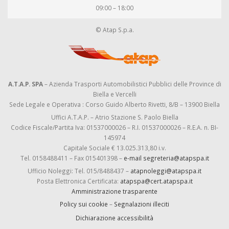
09:00 – 18:00
© Atap S.p.a.
A.T.A.P. SPA
– Azienda Trasporti Automobilistici Pubblici delle Province di
Biella e Vercelli
Sede Legale e Operativa : Corso Guido Alberto Rivetti, 8/B – 13900 Biella
Uffici A.T.A.P. – Atrio Stazione S. Paolo Biella
Codice Fiscale/Partita Iva: 01537000026 – R.I. 01537000026 – R.E.A. n. BI-
145974
Capitale Sociale € 13.025.313,80 i.v.
Tel. 0158488411 – Fax 015401398 –
e-mail segreteria@atapspa.it
Ufficio Noleggi: Tel. 015/8488437 –
atapnoleggi@atapspa.it
Posta Elettronica Certificata:
atapspa@cert.atapspa.it
Amministrazione trasparente
Policy sui cookie
–
Segnalazioni illeciti
Dichiarazione accessibilità