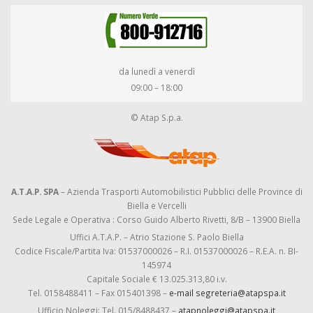
da lunedì a venerdì
09:00 – 18:00
© Atap S.p.a.
A.T.A.P. SPA
– Azienda Trasporti Automobilistici Pubblici delle Province di
Biella e Vercelli
Sede Legale e Operativa : Corso Guido Alberto Rivetti, 8/B – 13900 Biella
Uffici A.T.A.P. – Atrio Stazione S. Paolo Biella
Codice Fiscale/Partita Iva: 01537000026 – R.I. 01537000026 – R.E.A. n. BI-
145974
Capitale Sociale € 13.025.313,80 i.v.
Tel. 0158488411 – Fax 015401398 –
e-mail segreteria@atapspa.it
Ufficio Noleggi: Tel. 015/8488437 –
atapnoleggi@atapspa.it