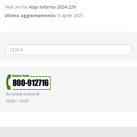
Vedi anche
Atap Informa 2024-229
Ultimo aggiornamento:
9 aprile 2025
←
⛲Riparazione acquedotto a Pralungo via Garibaldi
⛪«Festa Patronale di Sant’Emiliano» a Cigliano
→
da lunedì a venerdì
09:00 – 18:00