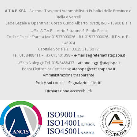
A.T.A.P. SPA
– Azienda Trasporti Automobilistici Pubblici delle Province di
Biella e Vercelli
Sede Legale e Operativa : Corso Guido Alberto Rivetti, 8/B – 13900 Biella
Uffici A.T.A.P. – Atrio Stazione S. Paolo Biella
Codice Fiscale/Partita Iva: 01537000026 – R.I. 01537000026 – R.E.A. n. BI-
145974
Capitale Sociale € 13.025.313,80 i.v.
Tel. 0158488411 – Fax 015401398 –
e-mail segreteria@atapspa.it
Ufficio Noleggi: Tel. 015/8488437 –
atapnoleggi@atapspa.it
Posta Elettronica Certificata:
atapspa@cert.atapspa.it
Amministrazione trasparente
Policy sui cookie
–
Segnalazioni illeciti
Dichiarazione accessibilità