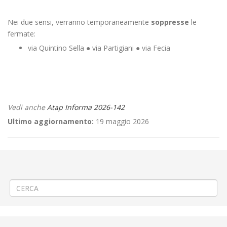
Nei due sensi, verranno temporaneamente
soppresse
le
fermate:
via Quintino Sella ● via Partigiani ● via Fecia
Vedi anche
Atap Informa 2026-142
Ultimo aggiornamento:
19 maggio 2026
←
⚠️ Ripristino manto stradale a Desana
📌Criticità relative all’erogazione dei servizi di trasporto pubblico
locale ATAP nella giornata del 11/05/26
→