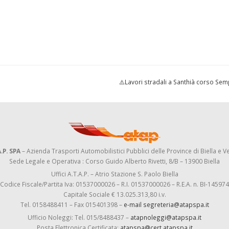
⚠️Lavori stradali a Santhià corso Se
.P. SPA
– Azienda Trasporti Automobilistici Pubblici delle Province di Biella e Ve
Sede Legale e Operativa : Corso Guido Alberto Rivetti, 8/B – 13900 Biella
Uffici A.T.A.P. – Atrio Stazione S. Paolo Biella
Codice Fiscale/Partita Iva: 01537000026 – R.I. 01537000026 – R.E.A. n. BI-145974
Capitale Sociale € 13.025.313,80 i.v.
Tel. 0158488411 – Fax 015401398 –
e-mail segreteria@atapspa.it
Ufficio Noleggi: Tel. 015/8488437 –
atapnoleggi@atapspa.it
Posta Elettronica Certificata:
atapspa@cert.atapspa.it