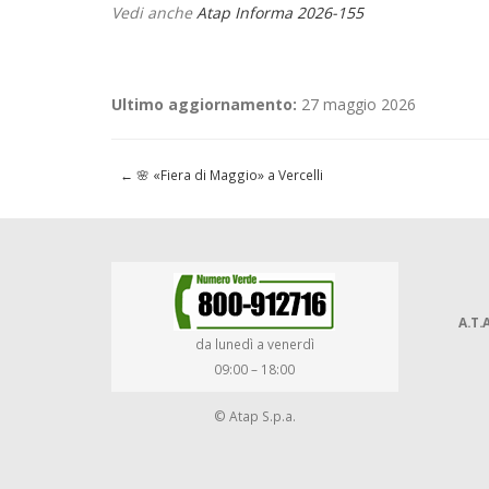
Vedi anche
Atap Informa 2026-155
Ultimo aggiornamento:
27 maggio 2026
←
🌸 «Fiera di Maggio» a Vercelli
A.T.A
da lunedì a venerdì
09:00 – 18:00
© Atap S.p.a.