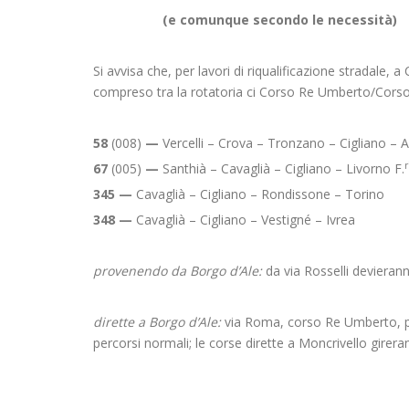
(e comunque secondo le necessità)
Si avvisa che, per lavori di riqualificazione stradale, a 
compreso tra la rotatoria ci Corso Re Umberto/Corso V
58
(008)
—
Vercelli – Crova – Tronzano – Cigliano – A
r
67
(005)
—
Santhià – Cavaglià – Cigliano – Livorno F.
345 —
Cavaglià – Cigliano – Rondissone – Torino
348 —
Cavaglià – Cigliano – Vestigné – Ivrea
provenendo da Borgo d’Ale:
da via Rosselli devieran
dirette a Borgo d’Ale:
via Roma, corso Re Umberto, pi
percorsi normali; le corse dirette a Moncrivello girer