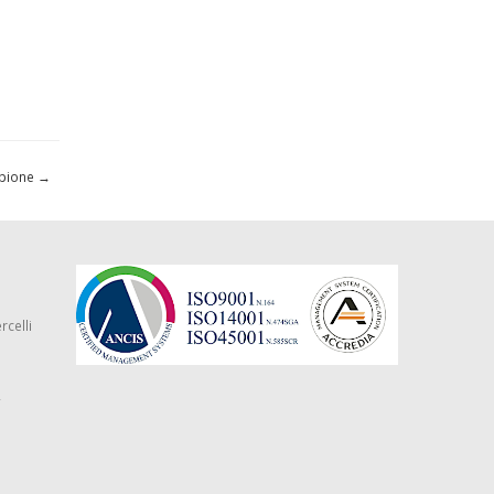
mpione
→
rcelli