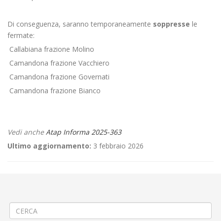
Di conseguenza, saranno temporaneamente
soppresse
le
fermate:
Callabiana frazione Molino
Camandona frazione Vacchiero
Camandona frazione Governati
Camandona frazione Bianco
Vedi anche
Atap Informa 2025-363
Ultimo aggiornamento:
3 febbraio 2026
←
⚠️Lavori sullo svincolo A4 Chivasso Ovest
📌Criticità relative all’erogazione dei servizi di trasporto pubblico
locale ATAP nella giornata del 20/11/2025
→