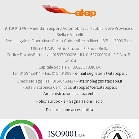
A.T.A.P. SPA
– Azienda Trasporti Automobilistici Pubblici delle Province di
Biella e Vercelli
Sede Legale e Operativa : Corso Guido Alberto Rivetti, 8/B – 13900 Biella
Uffici A.T.A.P. – Atrio Stazione S. Paolo Biella
Codice Fiscale/Partita Iva: 01537000026 – R.I. 01537000026 – R.E.A. n. BI-
145974
Capitale Sociale € 13.025.313,80 i.v.
Tel. 0158488411 – Fax 015401398 –
e-mail segreteria@atapspa.it
Ufficio Noleggi: Tel. 015/8488437 –
atapnoleggi@atapspa.it
Posta Elettronica Certificata:
atapspa@cert.atapspa.it
Amministrazione trasparente
Policy sui cookie
–
Segnalazioni illeciti
Dichiarazione accessibilità