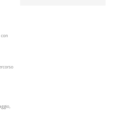
, con
percorso
ggio,