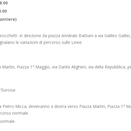
8.00
.00
antiere)
rocchetti in direzione da piazza Annibale Battiani a via Galileo Galilei
gnalano le variazioni di percorso sulle Linee:
o
 Martiri, Piazza 1
Maggio, via Dante Alighieri, via della Repubblica, 
’Eurosia
o
 Pietro Micca, devieranno a destra verso Piazza Martiri, Piazza 1
Ma
percorso normale.
normale.