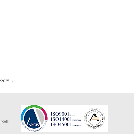
02/2025
→
rcelli