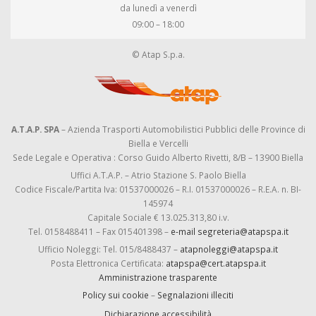
da lunedì a venerdì
09:00 – 18:00
© Atap S.p.a.
A.T.A.P. SPA
– Azienda Trasporti Automobilistici Pubblici delle Province di
Biella e Vercelli
Sede Legale e Operativa : Corso Guido Alberto Rivetti, 8/B – 13900 Biella
Uffici A.T.A.P. – Atrio Stazione S. Paolo Biella
Codice Fiscale/Partita Iva: 01537000026 – R.I. 01537000026 – R.E.A. n. BI-
145974
Capitale Sociale € 13.025.313,80 i.v.
Tel. 0158488411 – Fax 015401398 –
e-mail segreteria@atapspa.it
Ufficio Noleggi: Tel. 015/8488437 –
atapnoleggi@atapspa.it
Posta Elettronica Certificata:
atapspa@cert.atapspa.it
Amministrazione trasparente
Policy sui cookie
–
Segnalazioni illeciti
Dichiarazione accessibilità