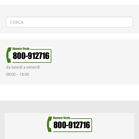
←
♨️Teleriscaldamento a Cossato incrocio vie Marconi – Matteotti
🚱Riparazione allaccio fognario a Vigliano B.se
→
da lunedì a venerdì
09:00 – 18:00