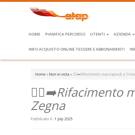
HOME
PIANIFICA PERCORSO
UTENTI
AZIENDA
INFO ACQUISTO ONLINE TESSERE E ABBONAMENTI
IN
Home
»
Non in vista
»
🚶‍♂️‍➡️Rifacimento marciapiedi a Tri
🚶‍♂️‍➡️Rifacimento
Zegna
Pubblicato il :
1 July 2025