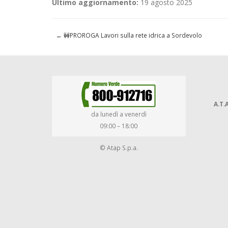
Ultimo aggiornamento:
19 agosto 2025
←
🚧PROROGA Lavori sulla rete idrica a Sordevolo
A.T.A
da lunedì a venerdì
09:00 – 18:00
© Atap S.p.a.