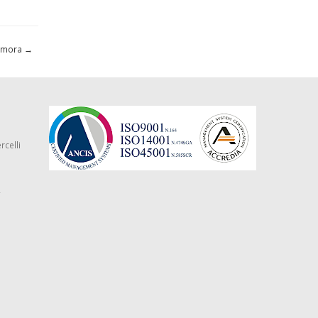
armora
→
rcelli