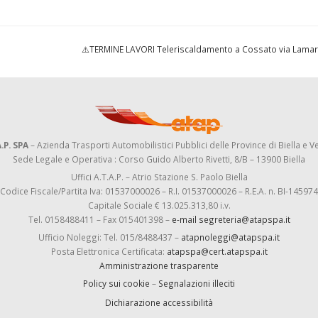
⚠️TERMINE LAVORI Teleriscaldamento a Cossato via Lam
.P. SPA
– Azienda Trasporti Automobilistici Pubblici delle Province di Biella e Ve
Sede Legale e Operativa : Corso Guido Alberto Rivetti, 8/B – 13900 Biella
Uffici A.T.A.P. – Atrio Stazione S. Paolo Biella
Codice Fiscale/Partita Iva: 01537000026 – R.I. 01537000026 – R.E.A. n. BI-145974
Capitale Sociale € 13.025.313,80 i.v.
Tel. 0158488411 – Fax 015401398 –
e-mail segreteria@atapspa.it
Ufficio Noleggi: Tel. 015/8488437 –
atapnoleggi@atapspa.it
Posta Elettronica Certificata:
atapspa@cert.atapspa.it
Amministrazione trasparente
Policy sui cookie
–
Segnalazioni illeciti
Dichiarazione accessibilità