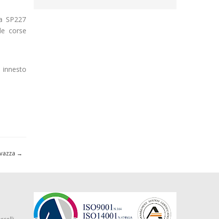
la SP227
le corse
 innesto
avazza
→