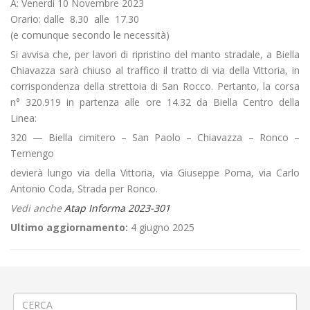
A: Venerdì 10 Novembre 2023
Orario: dalle 8.30 alle 17.30
(e comunque secondo le necessità)
Si avvisa che, per lavori di ripristino del manto stradale, a Biella
Chiavazza sarà chiuso al traffico il tratto di via della Vittoria, in
corrispondenza della strettoia di San Rocco. Pertanto, la corsa
n° 320.919 in partenza alle ore 14.32 da Biella Centro della
Linea:
320 — Biella cimitero – San Paolo – Chiavazza – Ronco –
Ternengo
devierà lungo via della Vittoria, via Giuseppe Poma, via Carlo
Antonio Coda, Strada per Ronco.
Vedi anche
Atap Informa 2023-301
Ultimo aggiornamento:
4 giugno 2025
←
🏢Demolizione fabbricati nel centro di Dorzano
🚧Ripristino sede stradale a Pray Gruppo/Fagnana
→