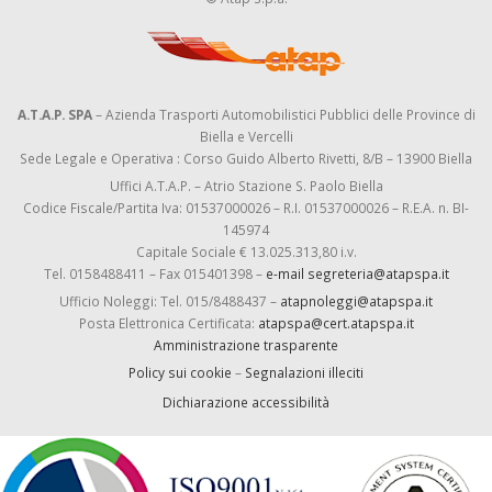
A.T.A.P. SPA
– Azienda Trasporti Automobilistici Pubblici delle Province di
Biella e Vercelli
Sede Legale e Operativa : Corso Guido Alberto Rivetti, 8/B – 13900 Biella
Uffici A.T.A.P. – Atrio Stazione S. Paolo Biella
Codice Fiscale/Partita Iva: 01537000026 – R.I. 01537000026 – R.E.A. n. BI-
145974
Capitale Sociale € 13.025.313,80 i.v.
Tel. 0158488411 – Fax 015401398 –
e-mail segreteria@atapspa.it
Ufficio Noleggi: Tel. 015/8488437 –
atapnoleggi@atapspa.it
Posta Elettronica Certificata:
atapspa@cert.atapspa.it
Amministrazione trasparente
Policy sui cookie
–
Segnalazioni illeciti
Dichiarazione accessibilità